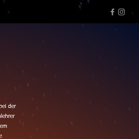
bei der
lehrer
rem
e