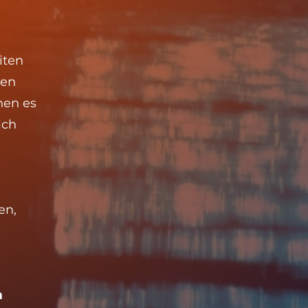
iten
hen
hen es
ich
en,
m