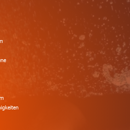
im
ene
em
igkeiten