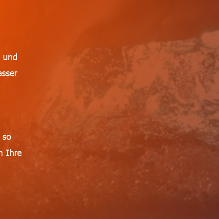
g und
asser
 so
m Ihre